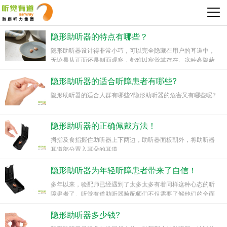
隐形助听器的特点有哪些？
隐形助听器设计得非常小巧，可以完全隐藏在用户的耳道中，
无论是从正面还是侧面观察，都难以察觉其存在。这种高隐蔽
性使得佩戴者在工作、学习或社交场合中能够保持自然，避免
因为佩戴助听器而感到尴尬或受到关注。
隐形助听器的适合听障患者有哪些?
隐形助听器的适合人群有哪些?隐形助听器的危害又有哪些呢?
隐形助听器的正确佩戴方法！
拇指及食指握住助听器上下两边，助听器面板朝外，将助听器
耳道部分置入耳朵的耳道
隐形助听器为年轻听障患者带来了自信！
多年以来，验配师已经遇到了太多太多有着同样这种心态的听
障患者了。听觉有道助听器验配师们不仅需要了解他们的全面
听力状况，更深知他们作为听障患者内心的苦闷，只有这样才
能怀着认同和体谅的心，帮用户选择最佳听力方案。
隐形助听器多少钱?