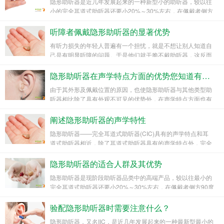
隐形助听器是近几年发展起来的一种新型小的助听器，较以往
小的完全耳道式助听器还要小20%～30%左右，在佩戴者侧方
90度观察可达到100%隐形，在声学上也有其一系列的优势，
是助听器品类中处于高端的产品，主要面向人群为对外观及音
听障者佩戴隐形助听器的显著优势
质要求较高的听力下降人群。
有听力损失的年轻人普遍有一个担忧，就是不想让别人知道自
己是有明显听障的问题。于是他们就干脆不戴助听器，这反而
使交流成了一大障碍，对生活造成了更大的影响。
隐形助听器在声学特点方面的优势您知道有哪些吗？
由于其外形及佩戴位置的原因，也使隐形助听器与其他类型助
听器相比除了具有外观不可见的优势外，在声学特点方面也有
一定的优势。
阐述隐形助听器的声学特性
隐形助听器——完全耳道式助听器(CIC)具有的声学特点和耳
道式助听器相近，除了耳道式助听器具有的声学特点外，完全
耳道式助听器还拥有一些其他的声学特点。
隐形助听器的适合人群及其优势
隐形助听器是现阶段助听器品类中的高端产品，较以往最小的
完全耳道式助听器还要小20%～30%左右，在佩戴者侧方90度
观察可达到100%隐形，在声学上也有其一系列的优势。那
么，隐形助听器又适合于哪些听损人群呢?
验配隐形助听器时需要注意什么？
隐形助听器，又名IIC，是近几年发展起来的一种最新型最小的