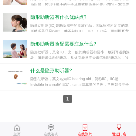
助听器，较以往最小的完全耳道式助听器还要小20%～30%左
右，在佩戴者侧方90度观察可达到100%隐形
隐形助听器有什么优缺点?
隐形助听器(IIC)是助听器中的贵族产品，国际标准所定义的隐
形助听器只是指IIC，并不包括ITE、ITC、CIC等，更别提耳背
隐形助听器验配需要注意什么?
隐形助听器，又名IIC，比一般的助听器都要小，放到耳道的深
处，佩戴着这种助听器，从外面看是完全看不到助听器的，这
就是它“隐形”的名称缘由。
什么是隐形助听器?
隐形助听器，英文名为IIC hearing aid，简称IIC。IIC是
invisible in canal的缩写，canal是耳道的意思，意思就是完全
不可见的助听器。
1
主页
在线咨询
在线预约
附近门店