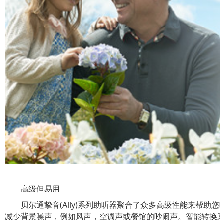
高级但易用
贝尔通挚音(Ally)系列助听器聚合了众多高级性能来帮助您
减少背景噪声，例如风声，空调声或餐馆的吵闹声。智能转换系