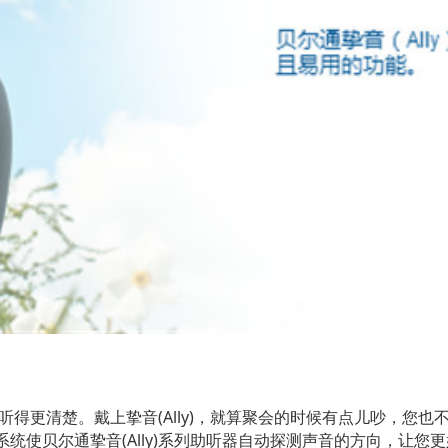
听得更清楚。戴上挚音(Ally)，就算聚会的时候有点儿吵，您
统使贝尔通挚音(Ally)系列助听器自动探测声音的方向，让您