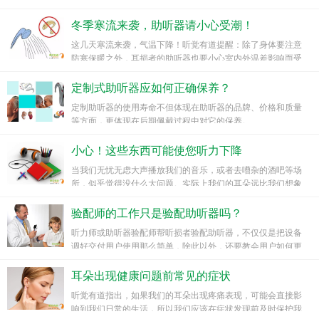
冬季寒流来袭，助听器请小心受潮！
这几天寒流来袭，气温下降！听觉有道提醒：除了身体要注意
防寒保暖之外，耳损者的助听器也要小心室内外温差影响而受
潮，需要对助听器进行保养呵护，才能充分发挥它的功效，延
长使用寿命！
定制式助听器应如何正确保养？
定制助听器的使用寿命不但体现在助听器的品牌、价格和质量
等方面，更体现在后期佩戴过程中对它的保养。
小心！这些东西可能使您听力下降
当我们无忧无虑大声播放我们的音乐，或者去嘈杂的酒吧等场
所，似乎觉得没什么大问题。实际上我们的耳朵远比我们想象
的更敏感。一旦耳朵受损，听力损失是不可逆转的。以下听觉
有道帮您列出想保持耳朵健康时需要关注的事项。
验配师的工作只是验配助听器吗？
听力师或助听器验配师帮听损者验配助听器，不仅仅是把设备
调好交付用户使用那么简单，除此以外，还要教会用户如何更
好地用助听器倾听世界，享受生活。
耳朵出现健康问题前常见的症状
听觉有道指出，如果我们的耳朵出现疼痛表现，可能会直接影
响到我们日常的生活，所以我们应该在症状发现前及时保护我