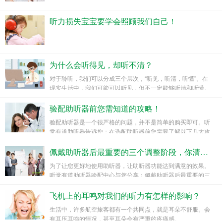
听力损失宝宝要学会照顾我们自己！
为什么会听得见，却听不清？
对于聆听，我们可以分成三个层次，“听见，听清，听懂”。在
现实生活中，我们可能可以听见，但不一定能够听清和听懂。
而我本人就是这样的一个情况，明明是清晰地听到了对方在说
话，但反应过来，对方说的是什么却又忘记了。
验配助听器前您需知道的攻略！
验配助听器是一个很严格的问题，并不是简单的购买即可。听
觉有道助听器告诉您：在选配助听器前您需要了解以下几大攻
略！
佩戴助听器后最重要的三个调整阶段，你清楚吗？
为了让您更好地使用助听器，让助听器功能达到满意的效果。
听觉有道助听器验配中心与您分享：佩戴助听器后最重要的三
个调整阶段。
飞机上的耳鸣对我们的听力有怎样的影响？
生活中，许多航空旅客都有一个共同点，就是耳朵不舒服。会
有耳压耳鸣的情况，甚至耳朵会有严重的疼痛感。